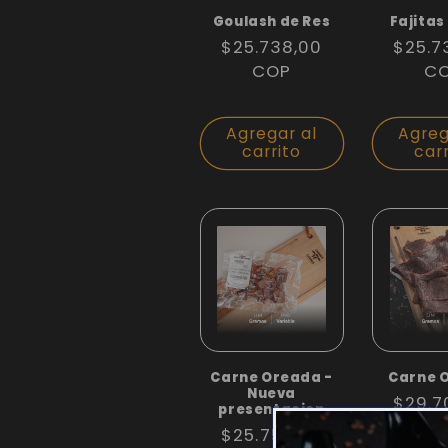
Goulash de Res
Fajitas
Precio
$25.738,00
Precio
$25.7
habitual
COP
habitua
C
Agregar al
Agreg
carrito
car
Carne Oreada -
Carne 
Nueva
Precio
$29.7
presentacion
habitua
C
Precio
$25.756,00