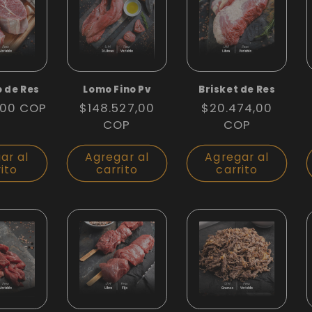
 de Res
Lomo Fino Pv
Brisket de Res
,00 COP
Precio
$148.527,00
Precio
$20.474,00
l
habitual
COP
habitual
COP
ar al
Agregar al
Agregar al
rito
carrito
carrito