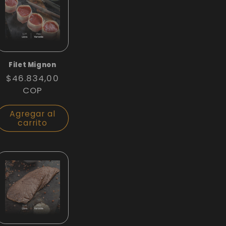
Filet Mignon
Precio
$46.834,00
habitual
COP
Agregar al
carrito