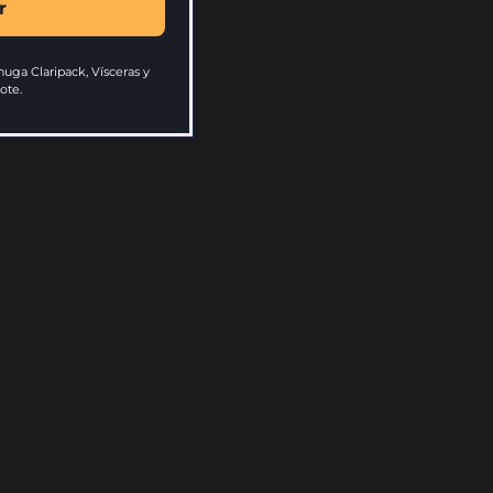
carrito
r
uga Claripack, Vísceras y
ote.