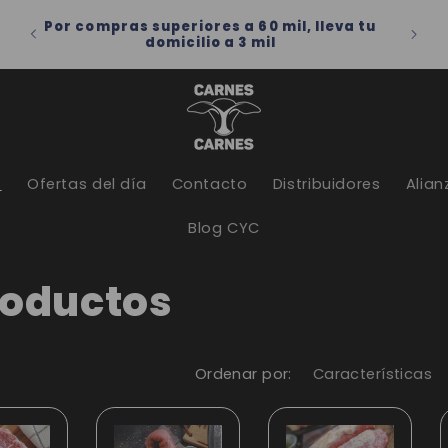
a tu
Por compras superiores a 60 mil, lleva tu
domicilio a 3 mil
s
Ofertas del día
Contacto
Distribuidores
Alian
Blog CYC
roductos
Ordenar por: