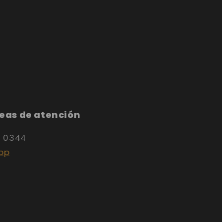
eas de atención
8 0344
pp