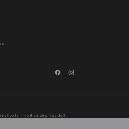
os
Facebook
Instagram
Formas
Política de privacidad
de Shopify
de
pago