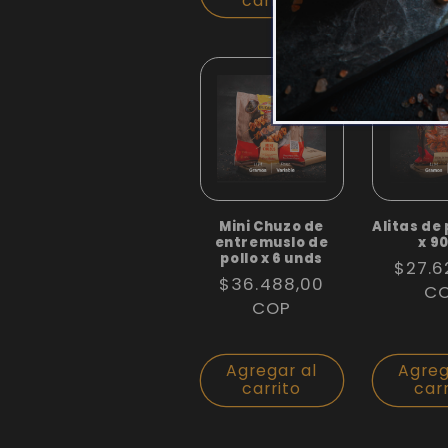
carrito
car
Mini Chuzo de
Alitas de 
entremuslo de
x 9
pollo x 6 unds
Precio
$27.6
Precio
$36.488,00
habitua
C
habitual
COP
Agregar al
Agreg
carrito
car