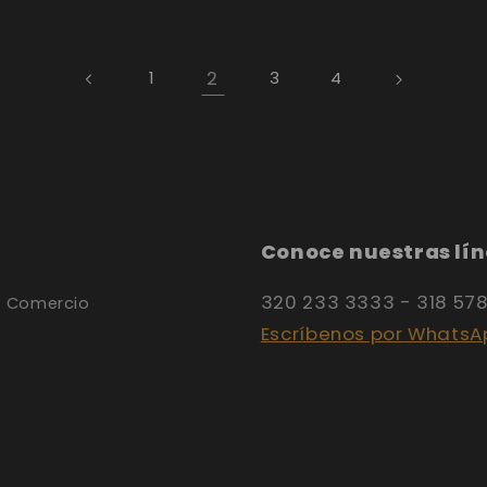
2
1
3
4
Conoce nuestras lín
320 233 3333 - 318 57
y Comercio
Escríbenos por WhatsA