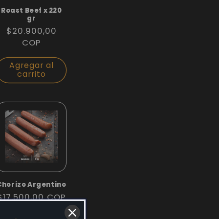
Roast Beef x 220
gr
Precio
$20.900,00
habitual
COP
Agregar al
carrito
Chorizo Argentino
Precio
$17.500,00 COP
habitual