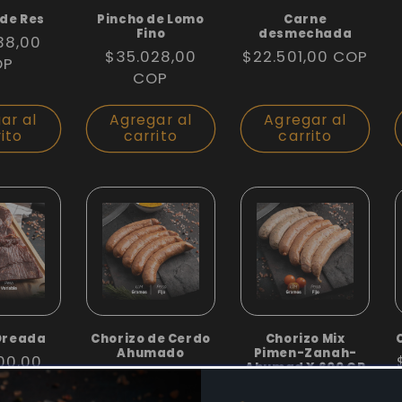
 de Res
Pincho de Lomo
Carne
Fino
desmechada
38,00
Precio
$35.028,00
Precio
$22.501,00 COP
l
OP
habitual
COP
habitual
ar al
Agregar al
Agregar al
rito
carrito
carrito
Oreada
Chorizo de Cerdo
Chorizo Mix
Ahumado
Pimen-Zanah-
00,00
Ahumad X 600 GR
Precio
$25.500,00
l
OP
Precio
$28.500,00
habitual
COP