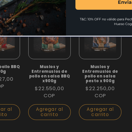
rito
carrito
carrito
Envia
T&C: 10% OFF no válido para Pech
Hueso Cog
pollo BBQ
Muslos y
Muslos y
00g
Entremuslos de
Entremuslos de
pollo en salsa BBQ
pollo en salsa
27,00
x900g
pesto x 900g
l
OP
Precio
$22.550,00
Precio
$22.250,00
habitual
COP
habitual
COP
ar al
Agregar al
Agregar al
rito
carrito
carrito