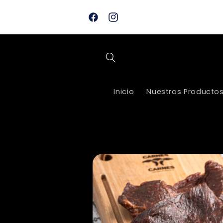
Ir
🛒 Toma en cuenta: Los pedidos realiza
directamente
en la web se confirman y procesan de 8
al contenido
Facebook
Instagram
a.m. a 5:00 p.m.
Inicio
Nuestros Producto
Ir
directamente
a la
información
del producto