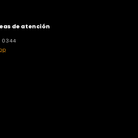
eas de atención
8 0344
pp