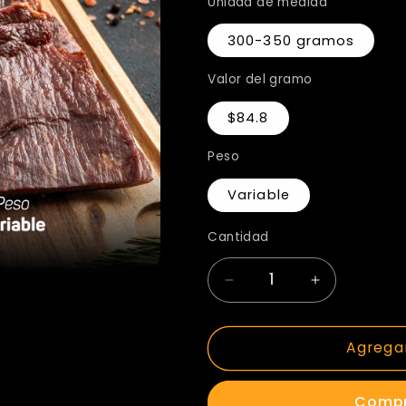
Unidad de medida
300-350 gramos
Valor del gramo
$84.8
Peso
Variable
Cantidad
Reducir
Aumentar
cantidad
cantidad
Agregar
para
para
Carne
Carne
Compr