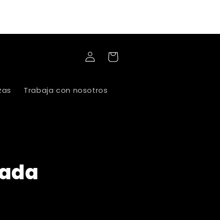
compras superiores a 60 mil, lleva tu
domicilio a 3 mil
Iniciar
Carrito
sesión
zas
Trabaja con nosotros
eada