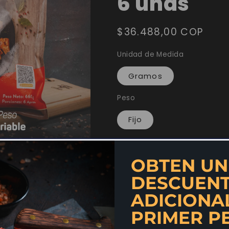
6 unds
Precio
$36.488,00 COP
habitual
Unidad de Medida
Gramos
Peso
Fijo
Cantidad
OBTEN UN
Reducir
Aumentar
DESCUEN
cantidad
cantidad
ADICIONA
Agregar
para
para
PRIMER P
Mini
Mini