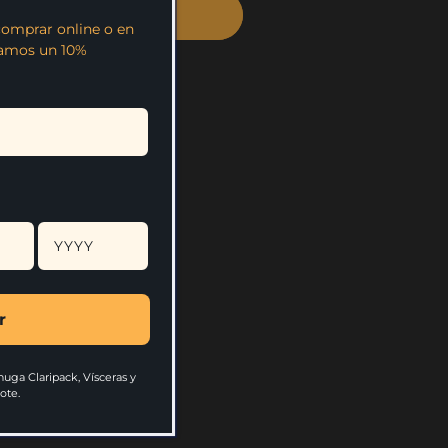
ar ahora
comprar online o en
damos un 10%
parar, no necesitan
o
al.
r
uga Claripack, Vísceras y
ote.
eas de atención