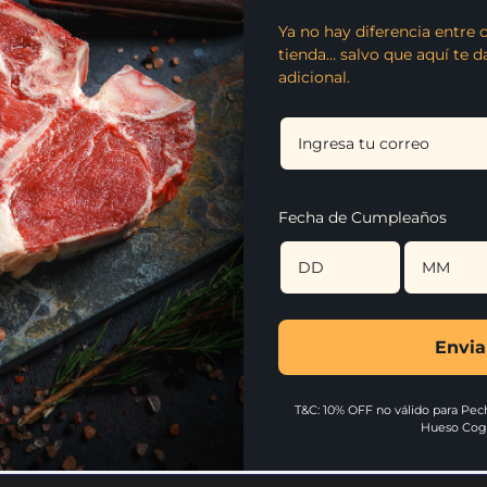
Compr
Chuzo
Chuzo
Ya no hay diferencia entre 
tienda… salvo que aquí te 
de
de
adicional.
Prácticos y fácil de pre
entremuslo
entremusl
condimentación adicion
de
de
pollo
pollo
Compartir
x
x
Fecha de Cumpleaños
6
6
unds
unds
Envia
T&C: 10% OFF no válido para Pech
Hueso Cog
Conoce nuestras lín