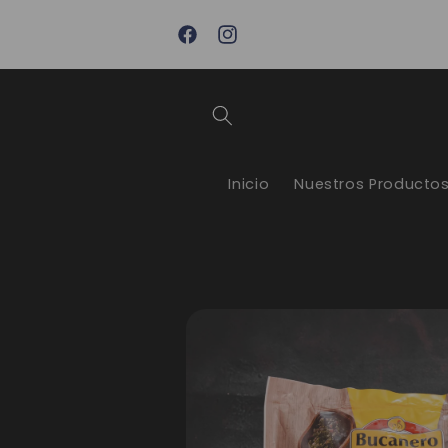
Ir
os realizados
directamente
BOX FAMILIAR: Todo lo que necesitas par
cesan de 8:00
al contenido
semana
Facebook
Instagram
Inicio
Nuestros Producto
Ir
directamente
a la
información
del producto