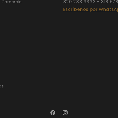
320 233 3333 - 318 57
y Comercio
Escríbenos por WhatsA
os
Facebook
Instagram