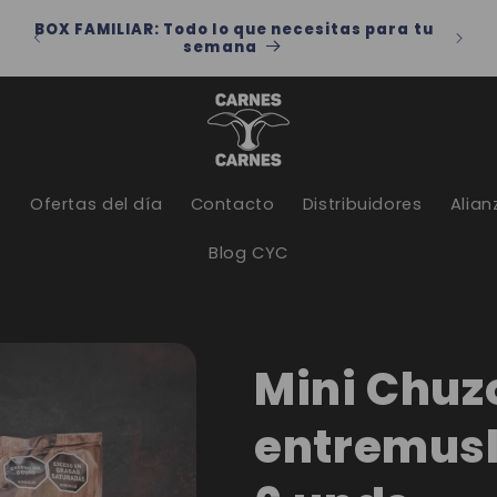
a tu
Por compras superiores a 60 mil, lleva tu
domicilio a 3 mil
s
Ofertas del día
Contacto
Distribuidores
Alian
Blog CYC
Mini Chuz
entremuslo