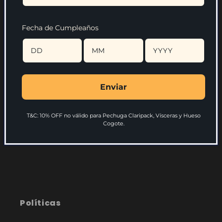
Pollo magro, de gran sabor y textura,
claripack
claripack
cuidadosamente seleccionado, con gran
Fecha de Cumpleaños
contenido de proteínas y aminoácidos. Ideal
para asar, freír, sudar y a la parrilla.
Este producto es de peso VARIABLE, oscila
entre 1000g a 1200g aproximadamente.
Enviar
Compartir
T&C: 10% OFF no válido para Pechuga Claripack, Vísceras y Hueso
Cogote.
Políticas