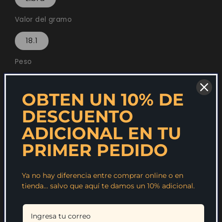
Valor del gramo
18.1
Peso
Variable
OBTEN UN 10% DE
Cantidad
DESCUENTO
ADICIONAL EN TU
Reducir
Aumentar
PRIMER PEDIDO
cantidad
cantidad
Agregar al carrito
para
para
Ya no hay diferencia entre comprar online o en
Pechuga
Pechuga
tienda… salvo que aquí te damos un 10% adicional.
de
de
pollo
pollo