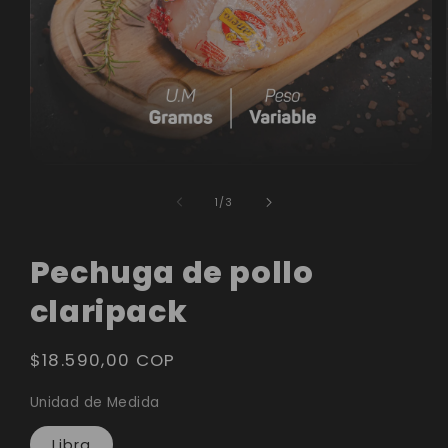
Abrir
elemento
de
1
/
3
multimedia
1
Pechuga de pollo
en
claripack
una
ventana
Precio
$18.590,00 COP
modal
habitual
Unidad de Medida
Libra