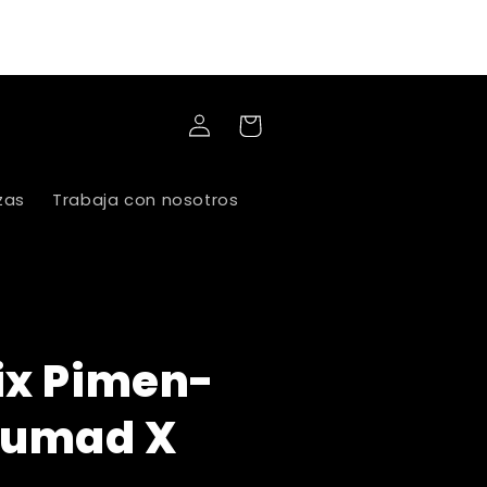
compras superiores a 60 mil, lleva tu
domicilio a 3 mil
Iniciar
Carrito
sesión
zas
Trabaja con nosotros
ix Pimen-
umad X