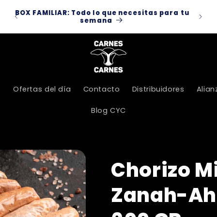
dos
BOX FAMILIAR: Todo lo que necesitas para tu
Por 
:00
semana
s
Ofertas del día
Contacto
Distribuidores
Alian
Blog CYC
Chorizo M
Zanah-Ah