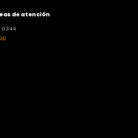
eas de atención
8 0344
pp