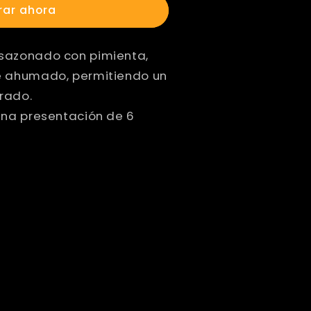
ar ahora
sazonado con pimienta,
e ahumado, permitiendo un
brado.
una presentación de 6