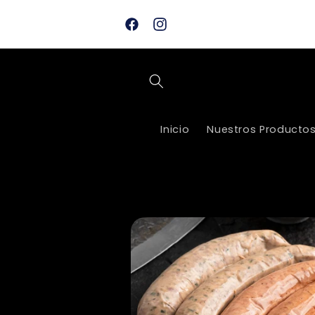
Ir
🛒 Toma en cuenta: Los pedidos realiza
directamente
en la web se confirman y procesan de 8
al contenido
Facebook
Instagram
a.m. a 5:00 p.m.
Inicio
Nuestros Producto
Ir
directamente
a la
información
del producto