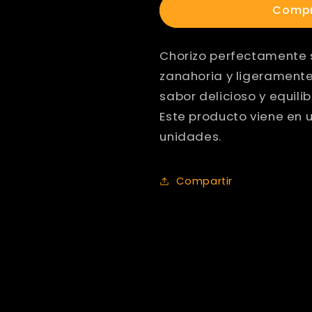
Compr
Mix
Mix
Pimen-
Pimen-
Chorizo perfectamente 
Zanah-
Zanah-
zanahoria y ligerament
Ahumad
Ahumad
sabor delicioso y equili
X
X
Este producto viene en 
600
600
unidades.
GR
GR
Compartir