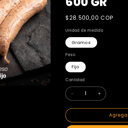
600 GR
Precio
$28.500,00 COP
habitual
Unidad de medida
Gramos
Peso
Fijo
Cantidad
Reducir
Aumentar
cantidad
cantidad
Agregar
para
para
Chorizo
Chorizo