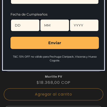
Fecha de Cumpleaños
Enviar
T&C: 10% OFF no válido para Pechuga Claripack, Vísceras y Hueso
Cogote.
Murillo PV
Precio
$18.368,00 COP
habitual
Agregar al carrito