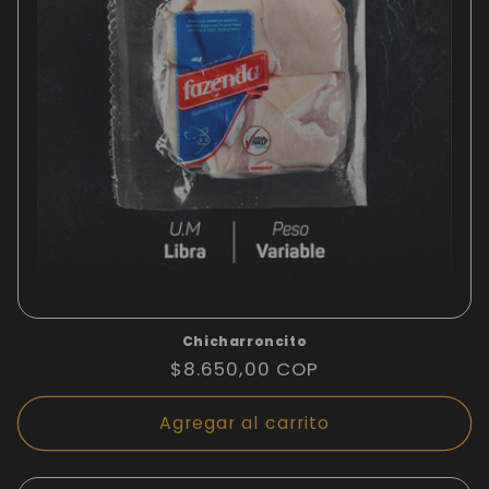
Chicharroncito
Precio
$8.650,00 COP
habitual
Agregar al carrito