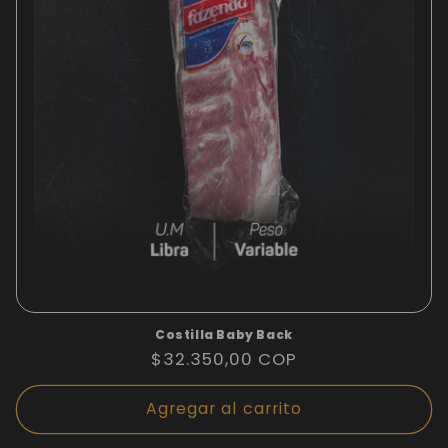
Costilla Baby Back
Precio
$32.350,00 COP
habitual
Agregar al carrito