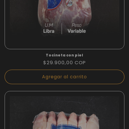
Tocineta con piel
Precio
$29.900,00 COP
habitual
Agregar al carrito