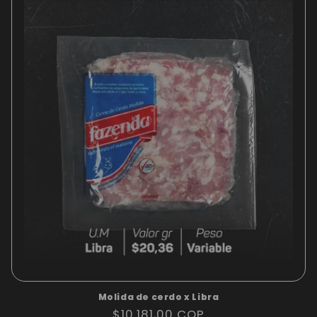
Molida de cerdo x Libra
Precio
$10.181,00 COP