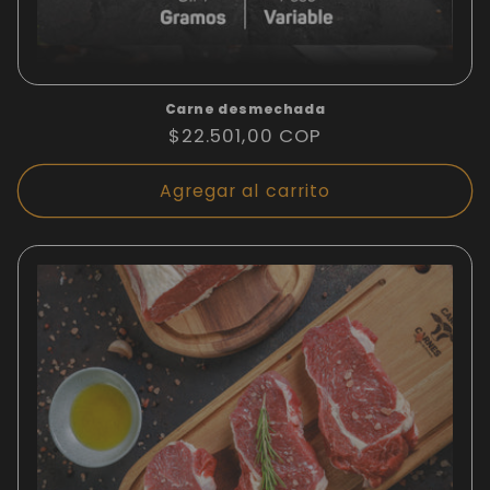
Carne desmechada
Precio
$22.501,00 COP
habitual
Agregar al carrito