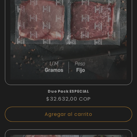
ó
n
:
Duo Pack ESPECIAL
Precio
$32.632,00 COP
habitual
Agregar al carrito