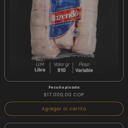
Pezuña picada
Precio
$17.000,00 COP
habitual
Agregar al carrito