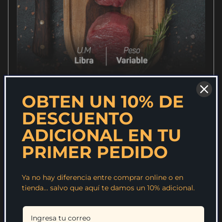
OBTEN UN 10% DE
Medallones Lomo Fino
DESCUENTO
Precio
$53.801,00 COP
habitual
ADICIONAL EN TU
Agregar al carrito
PRIMER PEDIDO
Ya no hay diferencia entre comprar online o en
tienda… salvo que aquí te damos un 10% adicional.