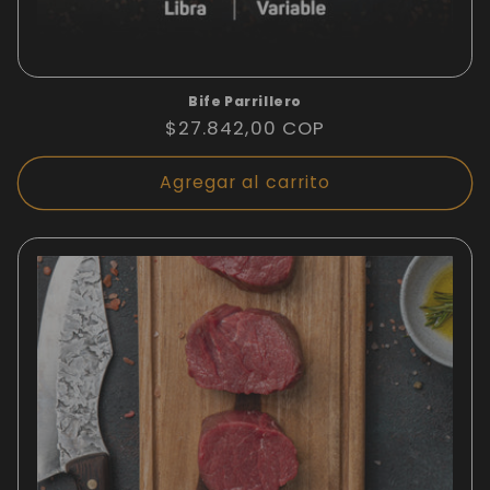
Bife Parrillero
Precio
$27.842,00 COP
habitual
Agregar al carrito