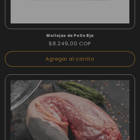
Mollejas de Pollo Bja
Precio
$8.249,00 COP
habitual
Agregar al carrito