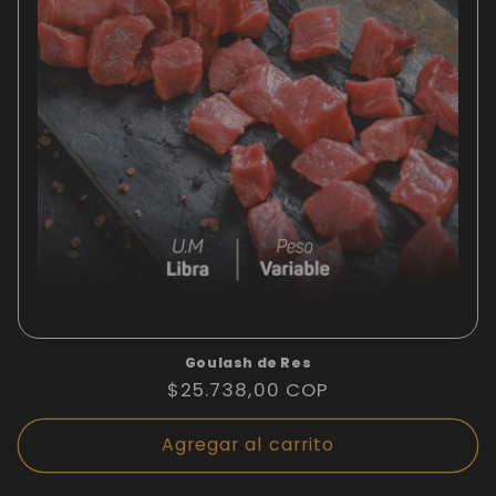
Goulash de Res
Precio
$25.738,00 COP
habitual
Agregar al carrito