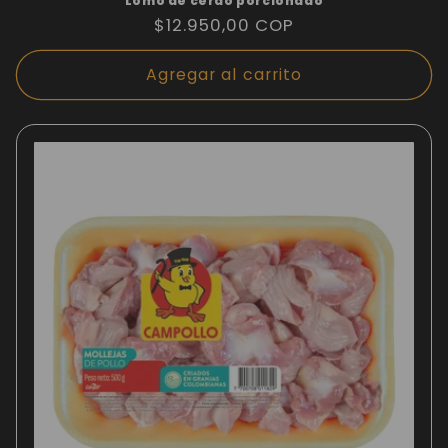
Lomo de cerdo porcionado
Precio
$12.950,00 COP
habitual
Agregar al carrito