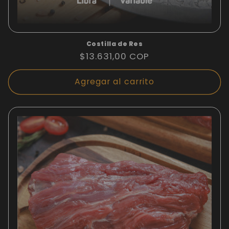
Costilla de Res
Precio
$13.631,00 COP
habitual
Agregar al carrito