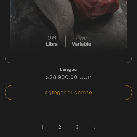
Lengua
Precio
$28.900,00 COP
habitual
Agregar al carrito
1
2
3