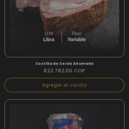
Costilla de Cerdo Ahumada
Precio
$22.782,00 COP
habitual
Agregar al carrito