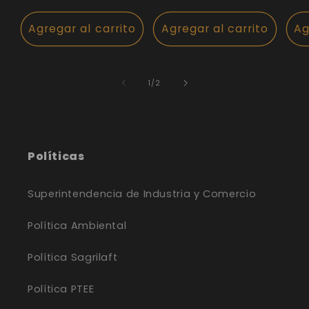
h
habitual
habitual
Agregar al carrito
Agregar al carrito
Ag
de
1
/
2
Políticas
Superintendencia de Industria y Comercio
Política Ambiental
Política Sagrilaft
Política PTEE