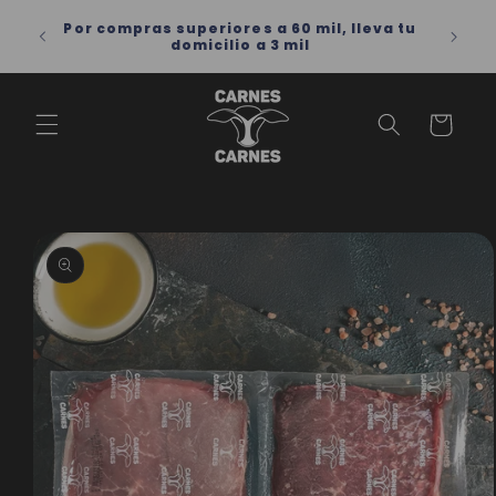
Ir
directamente
 para
Por compras superiores a 60 mil, lleva tu
al contenido
domicilio a 3 mil
Carrito
Ir
directamente
a la
información
del producto