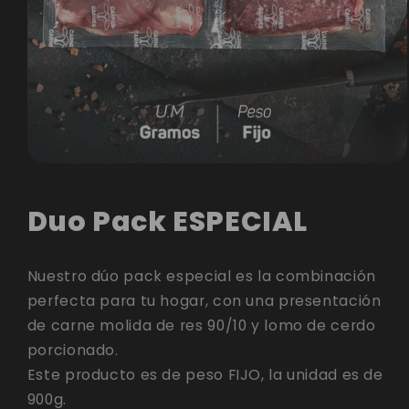
Abrir
elemento
Duo Pack ESPECIAL
multimedia
1
en
Nuestro dúo pack especial es la combinación
una
perfecta para tu hogar, con una presentación
ventana
de carne molida de res 90/10 y lomo de cerdo
modal
porcionado.
Este producto es de peso FIJO, la unidad es de
900g.