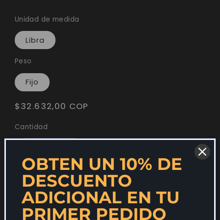
Unidad de medida
Libra
Peso
Fijo
Precio
$32.632,00 COP
habitual
Cantidad
Reducir
Aumentar
OBTEN UN 10% DE
cantidad
cantidad
DESCUENTO
Agregar al carrito
para
para
ADICIONAL EN TU
Duo
Duo
PRIMER PEDIDO
Comprar ahora