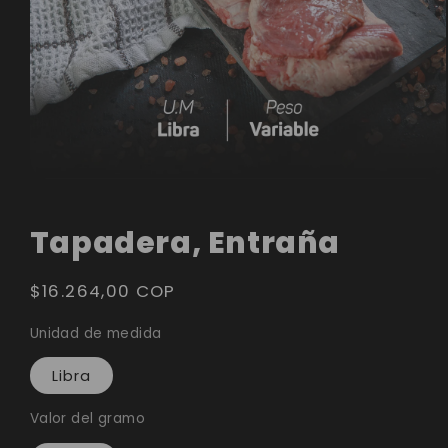
Abrir
elemento
Tapadera, Entraña
multimedia
1
Precio
$16.264,00 COP
en
habitual
una
Unidad de medida
ventana
Libra
modal
Valor del gramo