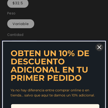
$32.5
Peso
Variable
Cantidad
Reducir
Aumentar
OBTEN UN 10% DE
cantidad
cantidad
DESCUENTO
Agregar al carrito
para
para
ADICIONAL EN TU
Tapadera,
Tapadera,
PRIMER PEDIDO
Entraña
Entraña
Ya no hay diferencia entre comprar online o en
La tapadera o entraña es un corte que se
tienda… salvo que aquí te damos un 10% adicional.
encuentra ubicado en la parte del músculo
costal del diafragma, se caracteriza por su