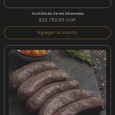
Costilla de Cerdo Ahumada
Precio
$22.782,00 COP
habitual
Agregar al carrito