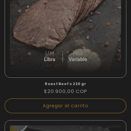
Roast Beef x 220 gr
Precio
$20.900,00 COP
habitual
Agregar al carrito