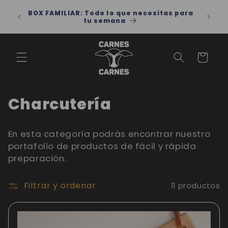
Ir
directamente
 para
Por compras superiores a 60 mil, lleva tu
al contenido
domicilio a 3 mil
Carrito
C
Charcutería
o
En esta categoría podrás encontrar nuestro
l
portafolio de productos de fácil y rápida
preparación.
e
c
Filtrar y ordenar
11 productos
c
i