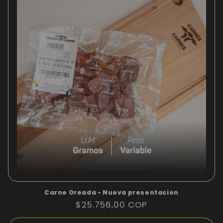
ó
n
:
Carne Oreada - Nueva presentacion
Precio
$25.756,00 COP
habitual