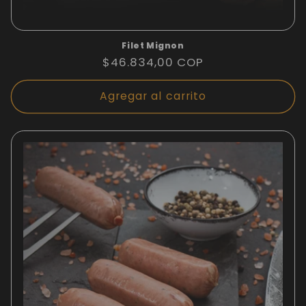
Filet Mignon
Precio
$46.834,00 COP
habitual
Agregar al carrito