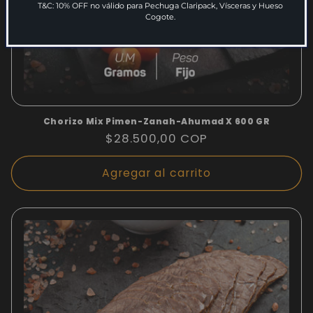
T&C: 10% OFF no válido para Pechuga Claripack, Vísceras y Hueso
Cogote.
Chorizo Mix Pimen-Zanah-Ahumad X 600 GR
Precio
$28.500,00 COP
habitual
Agregar al carrito