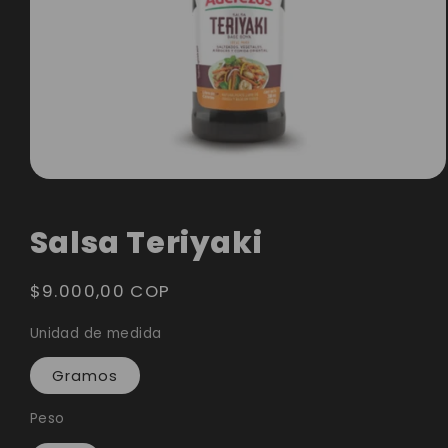
Abrir
elemento
Salsa Teriyaki
multimedia
1
Precio
$9.000,00 COP
en
habitual
una
Unidad de medida
ventana
Gramos
modal
Peso