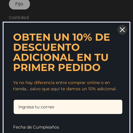
Fijo
Cantidad
OBTEN UN 10% DE
Reducir
Aumentar
DESCUENTO
cantidad
cantidad
Agregar al carrito
ADICIONAL EN TU
para
para
PRIMER PEDIDO
Salsa
Salsa
Comprar ahora
Teriyaki
Teriyaki
Ya no hay diferencia entre comprar online o en
tienda… salvo que aquí te damos un 10% adicional.
Fieles a los orígenes de esta sensacional salsa
donde TERI significa brillo y YAKI asar/hornear,
salsa caracterizada por su sabor fuera de lo
común.
Este producto viene en una presentación de
Fecha de Cumpleaños
210 gramos.