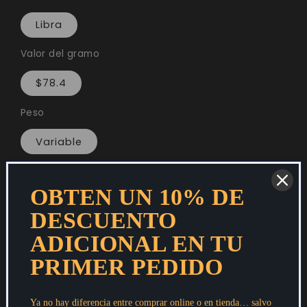
Libra
Valor del gramo
$78.4
Peso
Variable
Cantidad
OBTEN UN 10% DE
Reducir
Aumentar
DESCUENTO
cantidad
cantidad
ADICIONAL EN TU
Agregar al carrito
para
para
PRIMER PEDIDO
Punta
Punta
Comprar ahora
Ya no hay diferencia entre comprar online o en tienda… salvo
de
de