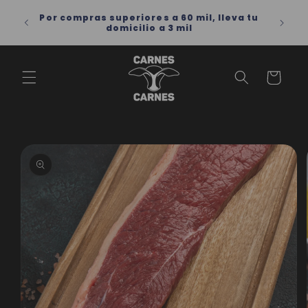
Ir
directamente
 para
Por compras superiores a 60 mil, lleva tu
al contenido
domicilio a 3 mil
Carrito
Ir
directamente
a la
información
del producto