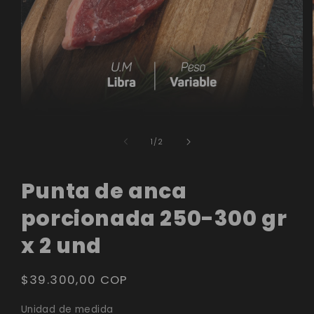
Abrir
elemento
de
1
/
2
multimedia
1
Punta de anca
en
porcionada 250-300 gr
una
ventana
x 2 und
modal
Precio
$39.300,00 COP
habitual
Unidad de medida