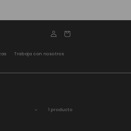
compras superiores a 60 mil, lleva tu
domicilio a 3 mil
Iniciar
Carrito
sesión
zas
Trabaja con nosotros
1 producto