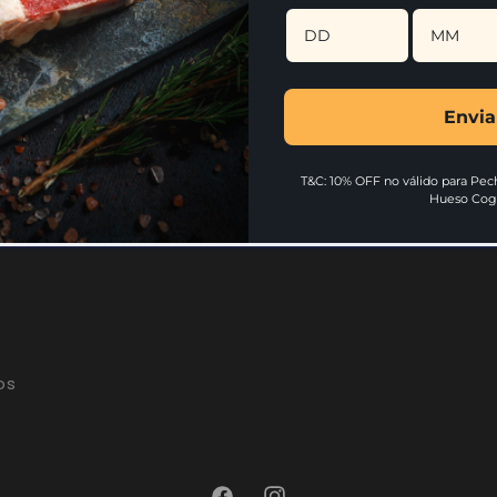
320 233 3333 - 318 57
y Comercio
Escríbenos por WhatsA
Envia
T&C: 10% OFF no válido para Pech
Hueso Cog
os