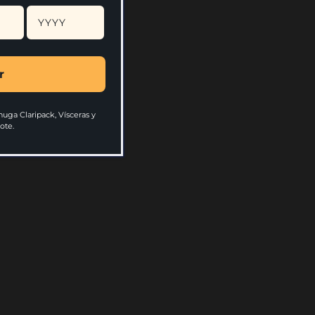
8 0344
pp
r
uga Claripack, Vísceras y
ote.