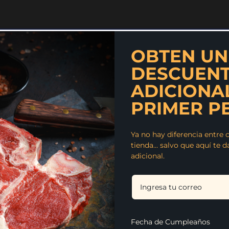
OBTEN UN
DESCUEN
ADICIONA
PRIMER P
Ya no hay diferencia entre 
tienda… salvo que aquí te 
adicional.
Conoce nuestras lín
Fecha de Cumpleaños