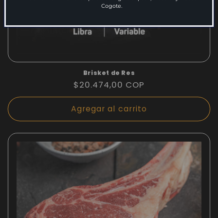
Cogote.
Brisket de Res
Precio
$20.474,00 COP
habitual
Agregar al carrito