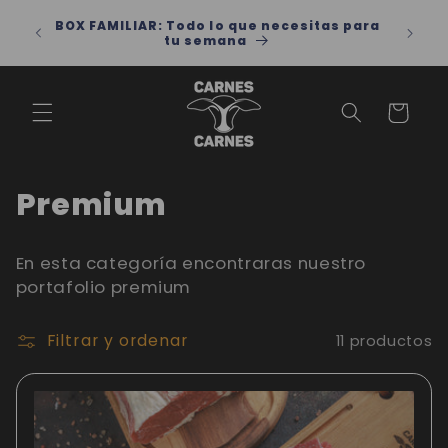
Ir
directamente
 para
Por compras superiores a 60 mil, lleva tu
al contenido
domicilio a 3 mil
Carrito
C
Premium
o
En esta categoría encontraras nuestro
l
portafolio premium
e
Filtrar y ordenar
11 productos
c
c
i