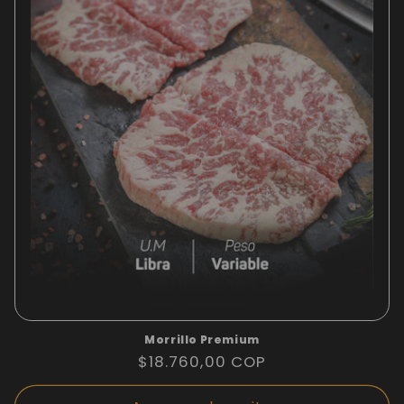
Morrillo Premium
Precio
$18.760,00 COP
habitual