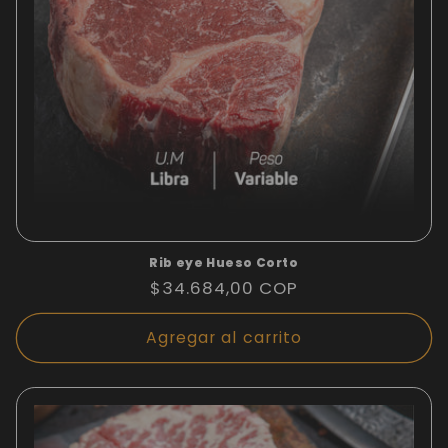
Rib eye Hueso Corto
Precio
$34.684,00 COP
habitual
Agregar al carrito