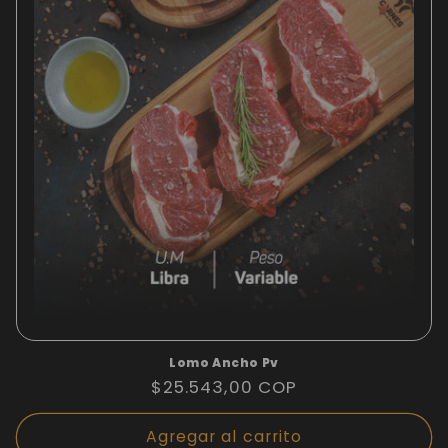
ó
n
:
Lomo Ancho Pv
Precio
$25.543,00 COP
habitual
Agregar al carrito