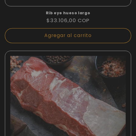
Rib eye hueso largo
Precio
$33.106,00 COP
habitual
Agregar al carrito