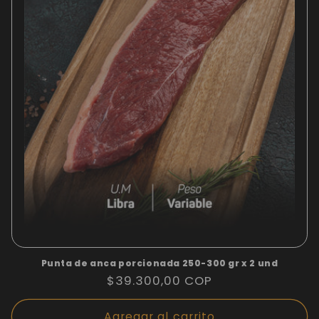
Punta de anca porcionada 250-300 gr x 2 und
Precio
$39.300,00 COP
habitual
Agregar al carrito