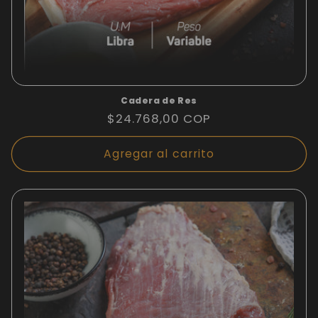
Cadera de Res
Precio
$24.768,00 COP
habitual
Agregar al carrito