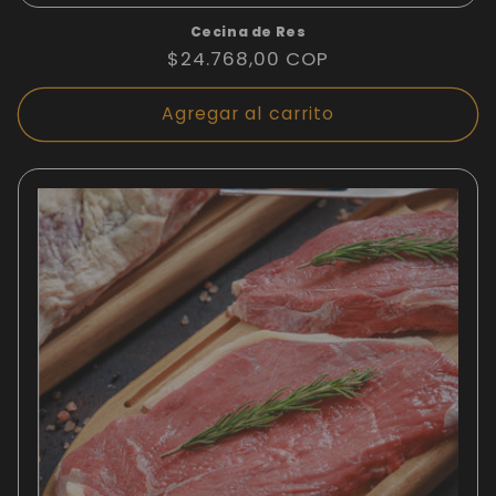
Cecina de Res
Precio
$24.768,00 COP
habitual
Agregar al carrito